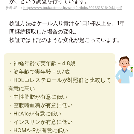
か、という調査を行っています。
参考URL：
http://www.toukastress.jp/webj/article/2016/GS16-04J.pdf
検証方法はケール入り青汁を1日1杯以上を、1年
間継続摂取した場合の変化。
検証では下記のような変化が起こっています。
・神経年齢で実年齢－4.8歳
・筋年齢で実年齢－9.7歳
・HDLコレステロールが対照群と比較して
有意に高い
・中性脂肪が有意に低い
・空腹時血糖が有意に低い
・HbA1cが有意に低い
・インスリンが有意に低い
・HOMA-Rが有意に低い