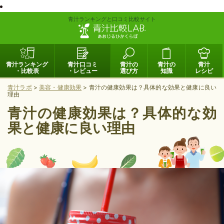
青汁ランキングと口コミ比較サイト
青汁ランキング
青汁口コミ
青汁の
青汁の
青汁
・比較表
・レビュー
選び方
知識
レシピ
青汁ラボ
>
美容・健康効果
>
青汁の健康効果は？具体的な効果と健康に良い
理由
青汁の健康効果は？具体的な効
果と健康に良い理由