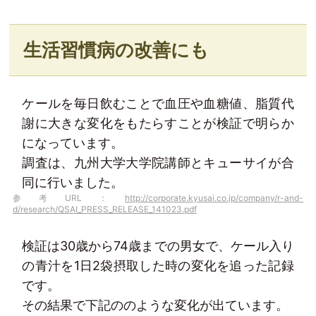
生活習慣病の改善にも
ケールを毎日飲むことで血圧や血糖値、脂質代
謝に大きな変化をもたらすことが検証で明らか
になっています。
調査は、九州大学大学院講師とキューサイが合
同に行いました。
参考URL：
http://corporate.kyusai.co.jp/company/r-and-
d/research/QSAI_PRESS_RELEASE_141023.pdf
検証は30歳から74歳までの男女で、ケール入り
の青汁を1日2袋摂取した時の変化を追った記録
です。
その結果で下記ののような変化が出ています。