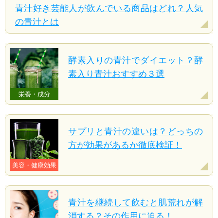
青汁好き芸能人が飲んでいる商品はどれ？人気
の青汁とは
酵素入りの青汁でダイエット？酵
素入り青汁おすすめ３選
栄養・成分
サプリと青汁の違いは？どっちの
方が効果があるか徹底検証！
美容・健康効果
青汁を継続して飲むと肌荒れが解
消する？その作用に迫る！