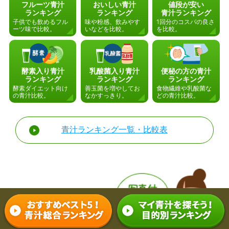
フルーツ青汁
おいしい青汁
値段が安い
ランキング
ランキング
青汁ランキング
子供でも飲めるフル
味や粉感、飲みやす
1回分のコスパの良さ
ーツ味で比較。
いなどを比較。
を比較。
酵素入り青汁
乳酸菌入り青汁
便秘の方の青汁
ランキング
ランキング
ランキング
酵素ダイエット向け
善玉菌を増やしてお
食物繊維や乳酸菌な
の青汁比較。
なかすっきり。
どの青汁比較。
青汁ランキング一覧・比較表
人気青汁TOP5