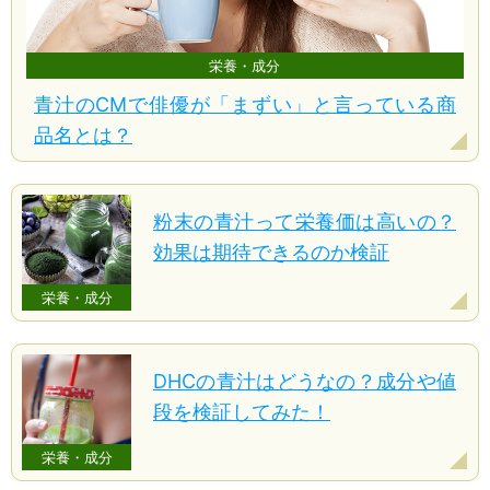
栄養・成分
青汁のCMで俳優が「まずい」と言っている商
品名とは？
粉末の青汁って栄養価は高いの？
効果は期待できるのか検証
栄養・成分
DHCの青汁はどうなの？成分や値
段を検証してみた！
栄養・成分