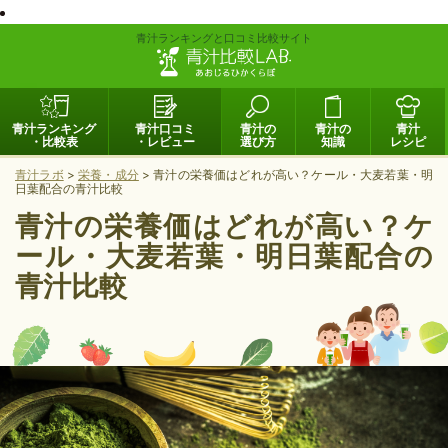
青汁ランキングと口コミ比較サイト
青汁ランキング
青汁口コミ
青汁の
青汁の
青汁
・比較表
・レビュー
選び方
知識
レシピ
青汁ラボ
>
栄養・成分
>
青汁の栄養価はどれが高い？ケール・大麦若葉・明
日葉配合の青汁比較
青汁の栄養価はどれが高い？ケ
ール・大麦若葉・明日葉配合の
青汁比較