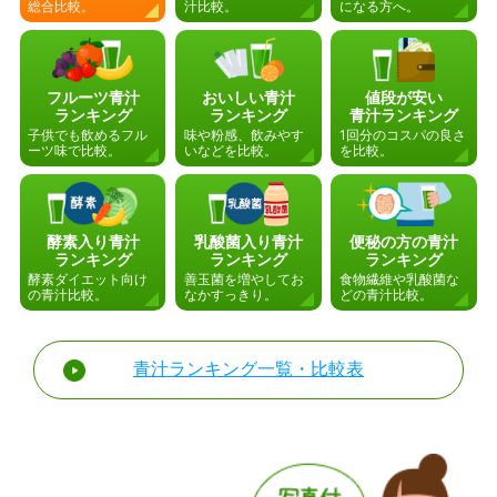
総合比較。
汁比較。
になる方へ。
フルーツ青汁
おいしい青汁
値段が安い
ランキング
ランキング
青汁ランキング
子供でも飲めるフル
味や粉感、飲みやす
1回分のコスパの良さ
ーツ味で比較。
いなどを比較。
を比較。
酵素入り青汁
乳酸菌入り青汁
便秘の方の青汁
ランキング
ランキング
ランキング
酵素ダイエット向け
善玉菌を増やしてお
食物繊維や乳酸菌な
の青汁比較。
なかすっきり。
どの青汁比較。
青汁ランキング一覧・比較表