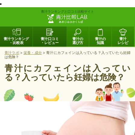
青汁ランキングと口コミ比較サイト
青汁ランキング
青汁口コミ
青汁の
青汁の
青汁
・比較表
・レビュー
選び方
知識
レシピ
青汁ラボ
>
栄養・成分
>
青汁にカフェインは入っている？入っていたら妊婦
は危険？
青汁にカフェインは入ってい
る？入っていたら妊婦は危険？