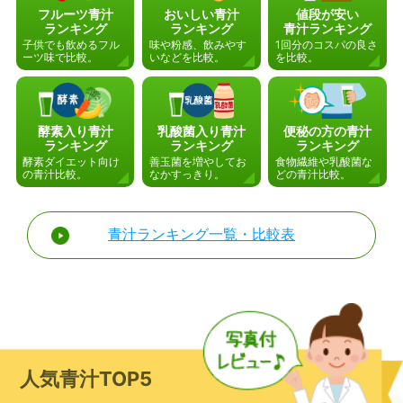
フルーツ青汁
おいしい青汁
値段が安い
ランキング
ランキング
青汁ランキング
子供でも飲めるフル
味や粉感、飲みやす
1回分のコスパの良さ
ーツ味で比較。
いなどを比較。
を比較。
酵素入り青汁
乳酸菌入り青汁
便秘の方の青汁
ランキング
ランキング
ランキング
酵素ダイエット向け
善玉菌を増やしてお
食物繊維や乳酸菌な
の青汁比較。
なかすっきり。
どの青汁比較。
青汁ランキング一覧・比較表
人気青汁TOP5